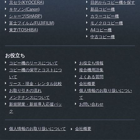
京セラ(KYOCERA)
目的からコピー機を探す
キヤノン(Canon)
新品コピー機
シャープ(SHARP)
カラーコピー機
富士フイルム(FUJIFILM)
モノクロコピー機
東芝(TOSHIBA)
A4コピー機
中古コピー機
お役立ち
コピー機のリースについて
お役立ち情報
コピー機の保守とコストにつ
複合機用語集
いて
よくある質問
リース・現金・レンタル比較
会社概要
お取り引きの流れ
個人情報のお取り扱いについ
メンテナンスについて
て
新規開業・新規導入応援パッ
お問い合わせ
ク
個人情報のお取り扱いについて
会社概要