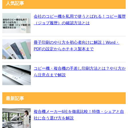
人気記事
会社のコピー機を私用で使うとばれる！コピー履歴
（ジョブ履歴）の確認方法とは
冊子印刷のやり方を初心者向けに解説｜Word・
PDFの設定からホチキス製本まで
コピー機・複合機の手差し印刷方法とは？やり方か
ら注意点まで解説
最新記事
複合機メーカー6社を徹底比較！特徴・シェアと自
社に合う選び方を解説