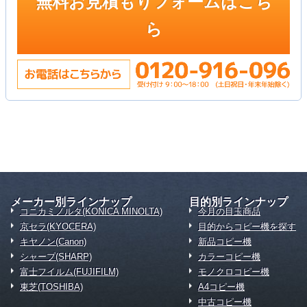
無料お見積もりフォームはこち
ら
メーカー別ラインナップ
目的別ラインナップ
コニカミノルタ(KONICA MINOLTA)
今月の目玉商品
京セラ(KYOCERA)
目的からコピー機を探す
キヤノン(Canon)
新品コピー機
シャープ(SHARP)
カラーコピー機
富士フイルム(FUJIFILM)
モノクロコピー機
東芝(TOSHIBA)
A4コピー機
中古コピー機