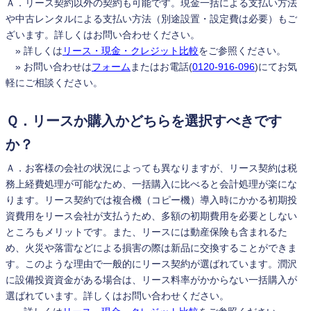
Ａ．リース契約以外の契約も可能です。現金一括による支払い方法
や中古レンタルによる支払い方法（別途設置・設定費は必要）もご
ざいます。詳しくはお問い合わせください。
» 詳しくは
リース・現金・クレジット比較
をご参照ください。
» お問い合わせは
フォーム
またはお電話(
0120-916-096
)にてお気
軽にご相談ください。
Ｑ．リースか購入かどちらを選択すべきです
か？
Ａ．お客様の会社の状況によっても異なりますが、リース契約は税
務上経費処理が可能なため、一括購入に比べると会計処理が楽にな
ります。リース契約では複合機（コピー機）導入時にかかる初期投
資費用をリース会社が支払うため、多額の初期費用を必要としない
ところもメリットです。また、リースには動産保険も含まれるた
め、火災や落雷などによる損害の際は新品に交換することができま
す。このような理由で一般的にリース契約が選ばれています。潤沢
に設備投資資金がある場合は、リース料率がかからない一括購入が
選ばれています。詳しくはお問い合わせください。