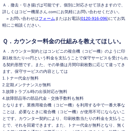
Ａ．撤去・引き揚げは可能です。個別に対応させて頂きますので、
詳しくはコピー機屋さん.comにお気軽にお問い合わせください。
» お問い合わせは
フォーム
またはお電話(
0120-916-096
)にてお気
軽にご相談ください。
Ｑ．カウンター料金の仕組みを教えてほしい。
Ａ．カウンター契約とはコンビニの複合機（コピー機）のように印
刷1枚当たり○○円という料金を支払うことで保守サービスを受けられ
る契約形態です。また、その単価は月間印刷枚数に応じて違ってき
ます。保守サービスの内容としては
1.トナー代金が無料
2.定期メンテナンスが無料
3.故障トラブル時の出張対応が無料
4.故障部品等の部品代金・交換手数料も無料
となります。業務用複合機（コピー機）を利用する中で一番大事な
ことは、必要なときに複合機（コピー機）が使用不可にならないこ
とです。カウンター契約により、印刷枚数当たりの料金を支払うこ
とで、それを回避できます。また、トナー代金が無料となり、無く