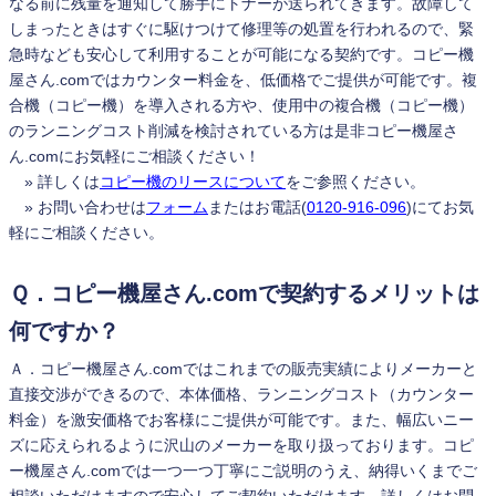
なる前に残量を通知して勝手にトナーが送られてきます。故障して
しまったときはすぐに駆けつけて修理等の処置を行われるので、緊
急時なども安心して利用することが可能になる契約です。コピー機
屋さん.comではカウンター料金を、低価格でご提供が可能です。複
合機（コピー機）を導入される方や、使用中の複合機（コピー機）
のランニングコスト削減を検討されている方は是非コピー機屋さ
ん.comにお気軽にご相談ください！
» 詳しくは
コピー機のリースについて
をご参照ください。
» お問い合わせは
フォーム
またはお電話(
0120-916-096
)にてお気
軽にご相談ください。
Ｑ．コピー機屋さん.comで契約するメリットは
何ですか？
Ａ．コピー機屋さん.comではこれまでの販売実績によりメーカーと
直接交渉ができるので、本体価格、ランニングコスト（カウンター
料金）を激安価格でお客様にご提供が可能です。また、幅広いニー
ズに応えられるように沢山のメーカーを取り扱っております。コピ
ー機屋さん.comでは一つ一つ丁寧にご説明のうえ、納得いくまでご
相談いただけますので安心してご契約いただけます。詳しくはお問