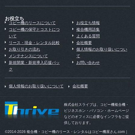
お役立ち
コピー機のリースについて
お役立ち情報
コピー機の保守とコストにつ
複合機用語集
いて
よくある質問
リース・現金・レンタル比較
会社概要
お取り引きの流れ
個人情報のお取り扱いについ
メンテナンスについて
て
新規開業・新規導入応援パッ
お問い合わせ
ク
個人情報のお取り扱いについて
会社概要
株式会社スライブは、コピー機複合機・
ビジネスホン・パソコン・ホームページ
などのオフィスに必要なインフラをご提
供しております。
©2014-2026 複合機・コピー機のリース・レンタルはコピー機屋さん.com｜