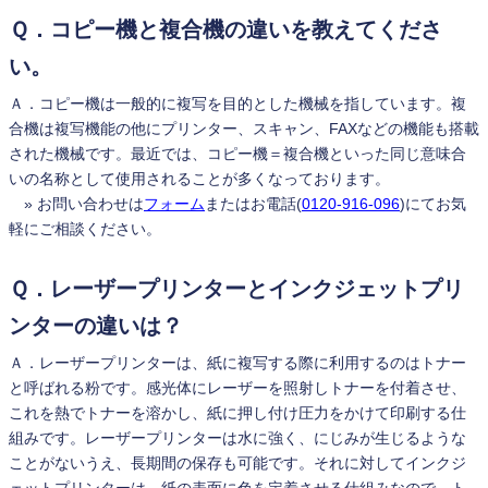
Ｑ．コピー機と複合機の違いを教えてくださ
い。
Ａ．コピー機は一般的に複写を目的とした機械を指しています。複
合機は複写機能の他にプリンター、スキャン、FAXなどの機能も搭載
された機械です。最近では、コピー機＝複合機といった同じ意味合
いの名称として使用されることが多くなっております。
» お問い合わせは
フォーム
またはお電話(
0120-916-096
)にてお気
軽にご相談ください。
Ｑ．レーザープリンターとインクジェットプリ
ンターの違いは？
Ａ．レーザープリンターは、紙に複写する際に利用するのはトナー
と呼ばれる粉です。感光体にレーザーを照射しトナーを付着させ、
これを熱でトナーを溶かし、紙に押し付け圧力をかけて印刷する仕
組みです。レーザープリンターは水に強く、にじみが生じるような
ことがないうえ、長期間の保存も可能です。それに対してインクジ
ェットプリンターは、紙の表面に色を定着させる仕組みなので、ト