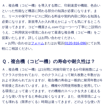
Ａ．複合機（コピー機）を導入する際に、印刷速度や機能、色合い
といった性能など機器に関わる部分の知識が必要になります。ま
た、リースや保守サービスに関わる料金や契約内容に関わる知識も
必要になります。新規導入か入れ替えかによっても気にするところ
が違ってきます。コピー機屋さん.comでは一つ一つ丁寧にご説明の
うえ、ご利用状況や環境に合わせて最適な複合機（コピー機）をご
提案いたします。詳しくはお問い合わせください。
» お問い合わせは
フォーム
またはお電話(
0120-916-096
)にてお気
軽にご相談ください。
Ｑ．複合機（コピー機）の寿命や耐久性は？
Ａ．複合機（コピー機）は1分間に何枚印刷できるか印刷枚数によっ
てクラスが分かれており、そのクラスによって耐久枚数と年数がお
およそ決められておりますが、複合機の寿命は一般的に耐用年数が6
年前後と言われています。また、機種や月間使用枚数と使用してい
る環境によって違ってきます。その機種のスペックを大きく超える
ような使い方をすると寿命は短くなります。また、使用環境によっ
ても壊れる（限界がくる）時期は違ってきます。どのような使い方