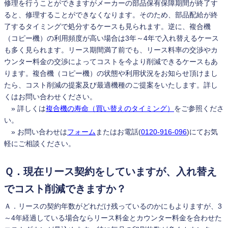
修理を行うことができますがメーカーの部品保有保障期間が終了す
ると、修理することができなくなります。そのため、部品配給が終
了するタイミングで処分するケースも見られます。逆に、複合機
（コピー機）の利用頻度が高い場合は3年～4年で入れ替えるケース
も多く見られます。リース期間満了前でも、リース料率の交渉やカ
ウンター料金の交渉によってコストを今より削減できるケースもあ
ります。複合機（コピー機）の状態や利用状況をお知らせ頂けまし
たら、コスト削減の提案及び最適機種のご提案をいたします。詳し
くはお問い合わせください。
» 詳しくは
複合機の寿命（買い替えのタイミング）
をご参照くださ
い。
» お問い合わせは
フォーム
またはお電話(
0120-916-096
)にてお気
軽にご相談ください。
Ｑ．現在リース契約をしていますが、入れ替え
でコスト削減できますか？
Ａ．リースの契約年数がどれだけ残っているのかにもよりますが、3
～4年経過している場合ならリース料金とカウンター料金を合わせた