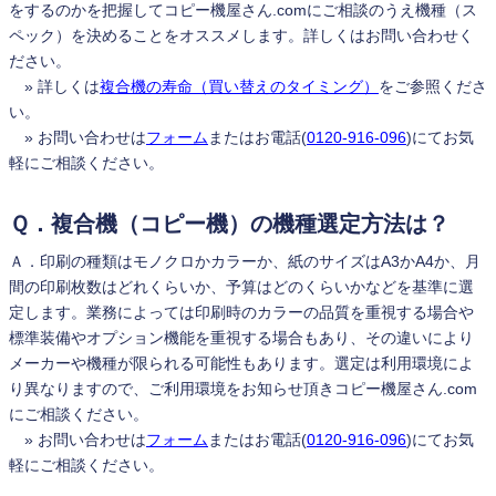
をするのかを把握してコピー機屋さん.comにご相談のうえ機種（ス
ペック）を決めることをオススメします。詳しくはお問い合わせく
ださい。
» 詳しくは
複合機の寿命（買い替えのタイミング）
をご参照くださ
い。
» お問い合わせは
フォーム
またはお電話(
0120-916-096
)にてお気
軽にご相談ください。
Ｑ．複合機（コピー機）の機種選定方法は？
Ａ．印刷の種類はモノクロかカラーか、紙のサイズはA3かA4か、月
間の印刷枚数はどれくらいか、予算はどのくらいかなどを基準に選
定します。業務によっては印刷時のカラーの品質を重視する場合や
標準装備やオプション機能を重視する場合もあり、その違いにより
メーカーや機種が限られる可能性もあります。選定は利用環境によ
り異なりますので、ご利用環境をお知らせ頂きコピー機屋さん.com
にご相談ください。
» お問い合わせは
フォーム
またはお電話(
0120-916-096
)にてお気
軽にご相談ください。