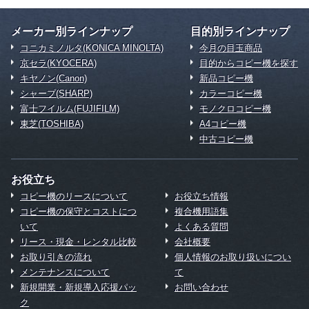
メーカー別ラインナップ
目的別ラインナップ
コニカミノルタ(KONICA MINOLTA)
今月の目玉商品
京セラ(KYOCERA)
目的からコピー機を探す
キヤノン(Canon)
新品コピー機
シャープ(SHARP)
カラーコピー機
富士フイルム(FUJIFILM)
モノクロコピー機
東芝(TOSHIBA)
A4コピー機
中古コピー機
お役立ち
コピー機のリースについて
お役立ち情報
コピー機の保守とコストにつ
複合機用語集
いて
よくある質問
リース・現金・レンタル比較
会社概要
お取り引きの流れ
個人情報のお取り扱いについ
メンテナンスについて
て
新規開業・新規導入応援パッ
お問い合わせ
ク