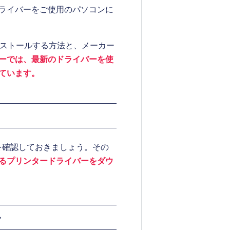
ライバーをご使用のパソコンに
ンストールする方法と、メーカー
ーでは、最新のドライバーを使
ています。
ド
を確認しておきましょう。その
るプリンタードライバーをダウ
ル