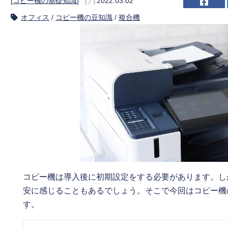
[
コピー機の基礎知識
]
2022.03.02
オフィス
/
コピー機の豆知識
/
複合機
コピー機は導入後に初期設定をする必要があります。し
安に感じることもあるでしょう。そこで今回はコピー機
す。