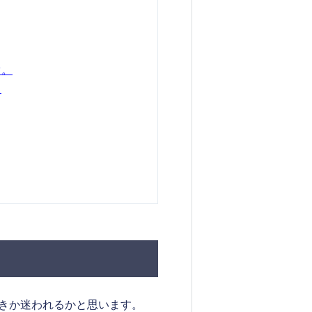
ぐ。
。
きか迷われるかと思います。