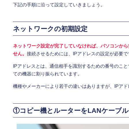
下記の手順に沿って設定していきましょう。
ネットワークの初期設定
ネットワーク設定が完了していなければ、パソコンから
せん。
接続させるためには、IPアドレスの設定が必要で
IPアドレスとは、通信相手を識別するための番号のこと
ての機器に割り振られています。
機種やメーカーにより若干の違いはありますが、IPア
①コピー機とルーターをLANケーブ