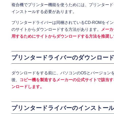
複合機でプリンター機能を使うためには、プリンタード
インストールする必要があります。
プリンタードライバーは同梱されているCD-ROMをイ
のサイトからダウンロードする方法があります。
メーカ
用するためにサイトからダウンロードする方法を推奨し
プリンタードライバーのダウンロー
ダウンロードをする前に、パソコンのOSとバージョン
後、
コピー機を製造するメーカーの公式サイトで該当す
ンロードします。
プリンタードライバーのインストー