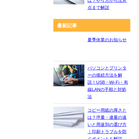
は？やり方から注意
点まで解説
最新記事
夏季休業のお知らせ
パソコンとプリンタ
ーの接続方法を解
説！USB・Wi-Fi・有
線LANの手順と対処
法
コピー用紙の厚さと
は？坪量・連量の違
いと用途別の選び方
｜印刷トラブルを防
ぐポイントも解説