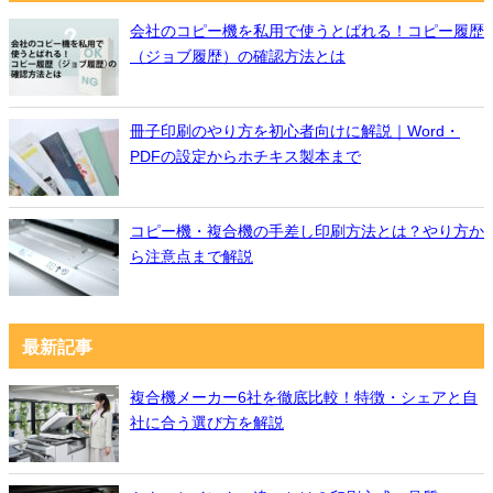
会社のコピー機を私用で使うとばれる！コピー履歴
（ジョブ履歴）の確認方法とは
冊子印刷のやり方を初心者向けに解説｜Word・
PDFの設定からホチキス製本まで
コピー機・複合機の手差し印刷方法とは？やり方か
ら注意点まで解説
最新記事
複合機メーカー6社を徹底比較！特徴・シェアと自
社に合う選び方を解説