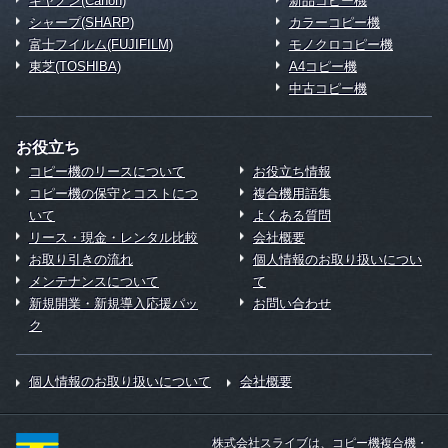
キヤノン(Canon)
新品コピー機
シャープ(SHARP)
カラーコピー機
富士フイルム(FUJIFILM)
モノクロコピー機
東芝(TOSHIBA)
A4コピー機
中古コピー機
お役立ち
コピー機のリースについて
お役立ち情報
コピー機の保守とコストにつ
複合機用語集
いて
よくある質問
リース・現金・レンタル比較
会社概要
お取り引きの流れ
個人情報のお取り扱いについ
メンテナンスについて
て
新規開業・新規導入応援パッ
お問い合わせ
ク
個人情報のお取り扱いについて
会社概要
株式会社スライブは、コピー機複合機・