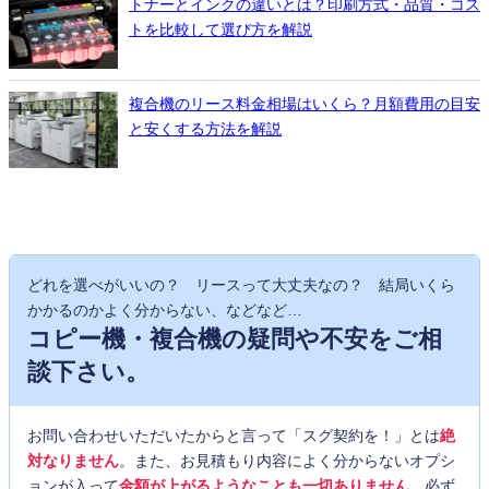
トナーとインクの違いとは？印刷方式・品質・コス
トを比較して選び方を解説
複合機のリース料金相場はいくら？月額費用の目安
と安くする方法を解説
どれを選べがいいの？ リースって大丈夫なの？ 結局いくら
かかるのかよく分からない、などなど…
コピー機・複合機の疑問や不安をご相
談下さい。
お問い合わせいただいたからと言って「スグ契約を！」とは
絶
対なりません
。また、お見積もり内容によく分からないオプシ
ョンが入って
金額が上がるようなことも一切ありません。
必ず