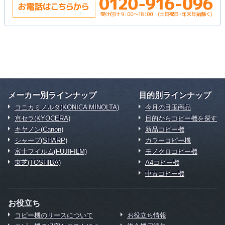
メーカー別ラインナップ
目的別ラインナップ
コニカミノルタ(KONICA MINOLTA)
今月の目玉商品
京セラ(KYOCERA)
目的からコピー機を探す
キヤノン(Canon)
新品コピー機
シャープ(SHARP)
カラーコピー機
富士フイルム(FUJIFILM)
モノクロコピー機
東芝(TOSHIBA)
A4コピー機
中古コピー機
お役立ち
コピー機のリースについて
お役立ち情報