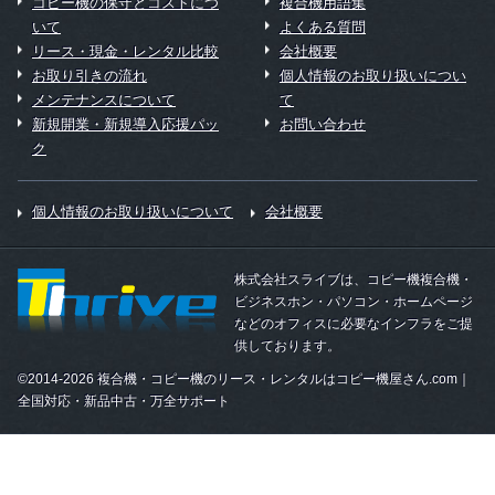
コピー機の保守とコストにつ
複合機用語集
いて
よくある質問
リース・現金・レンタル比較
会社概要
お取り引きの流れ
個人情報のお取り扱いについ
メンテナンスについて
て
新規開業・新規導入応援パッ
お問い合わせ
ク
個人情報のお取り扱いについて
会社概要
株式会社スライブは、コピー機複合機・
ビジネスホン・パソコン・ホームページ
などのオフィスに必要なインフラをご提
供しております。
©2014-2026 複合機・コピー機のリース・レンタルはコピー機屋さん.com｜
全国対応・新品中古・万全サポート