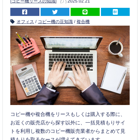
[
コピー機リースの知識
]
2025.02.21
オフィス
/
コピー機の豆知識
/
複合機
コピー機や複合機をリースもしくは購入する際に、
お近くの販売店から探す以外に、一括見積もりサイ
トを利用し複数のコピー機販売業者からまとめて見
積もりを取るケースが増えてきています。