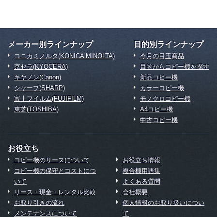
メーカー別ラインナップ
目的別ラインナップ
コニカミノルタ(KONICA MINOLTA)
今月の目玉商品
京セラ(KYOCERA)
目的からコピー機を探す
キヤノン(Canon)
新品コピー機
シャープ(SHARP)
カラーコピー機
富士フイルム(FUJIFILM)
モノクロコピー機
東芝(TOSHIBA)
A4コピー機
中古コピー機
お役立ち
コピー機のリースについて
お役立ち情報
コピー機の保守とコストにつ
複合機用語集
いて
よくある質問
リース・現金・レンタル比較
会社概要
お取り引きの流れ
個人情報のお取り扱いについ
メンテナンスについて
て