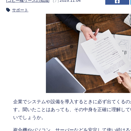
[
コピー機リースの知識
]
2025.11.04
サポート
企業でシステムや設備を導入するときに必ず出てくるの
す。聞いたことはあっても、その中身を正確に理解して
いでしょうか。
複合機やパソコン、サーバーなどを安定して使い続ける