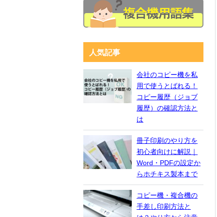
人気記事
会社のコピー機を私
用で使うとばれる！
コピー履歴（ジョブ
履歴）の確認方法と
は
冊子印刷のやり方を
初心者向けに解説｜
Word・PDFの設定か
らホチキス製本まで
コピー機・複合機の
手差し印刷方法と