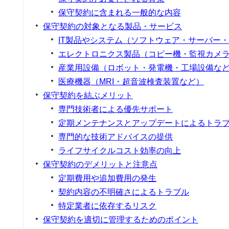
保守契約に含まれる一般的な内容
保守契約の対象となる製品・サービス
IT製品やシステム（ソフトウェア・サーバー
エレクトロニクス製品（コピー機・監視カメ
産業用設備（ロボット・発電機・工場設備な
医療機器（MRI・超音波検査装置など）
保守契約を結ぶメリット
専門技術者による優先サポート
定期メンテナンスとアップデートによるトラ
専門的な技術アドバイスの提供
ライフサイクルコスト効率の向上
保守契約のデメリットと注意点
定期費用や追加費用の発生
契約内容の不明確さによるトラブル
特定業者に依存するリスク
保守契約を適切に管理するためのポイント