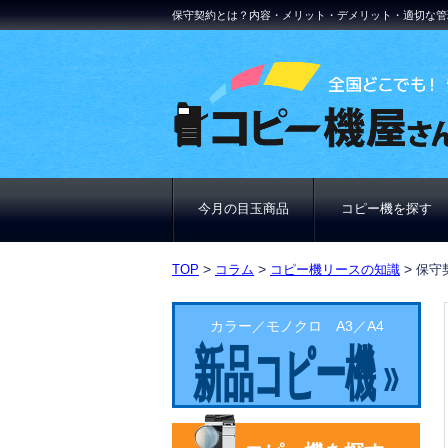
保守契約とは？内容・メリット・デメリット・適切な管
今月の目玉商品
コピー機を探す
>
>
>
TOP
コラム
コピー機リースの知識
保守
カラー／モノクロ A3／A4
新品コピー機 »