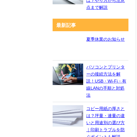
は？やり方から注意
点まで解説
最新記事
夏季休業のお知らせ
パソコンとプリンタ
ーの接続方法を解
説！USB・Wi-Fi・有
線LANの手順と対処
法
コピー用紙の厚さと
は？坪量・連量の違
いと用途別の選び方
｜印刷トラブルを防
ぐポイントも解説