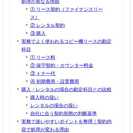
処理が異なる理由
① リース契約（ファイナンスリー
ス）
② レンタル契約
③ 購入
実務でよく使われるコピー機リースの勘定
科目
① リース料
② 保守契約・カウンター料金
③ トナー代
④ 初期費用・設置費用
購入・レンタルの場合の勘定科目との比較
購入時の扱い
レンタルの場合の扱い
自社に合う契約形態の判断基準
実務で迷いやすいポイントを整理｜契約内
容で処理が変わる理由