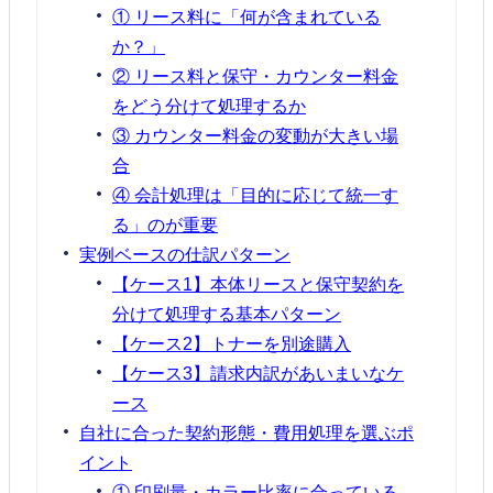
① リース料に「何が含まれている
か？」
② リース料と保守・カウンター料金
をどう分けて処理するか
③ カウンター料金の変動が大きい場
合
④ 会計処理は「目的に応じて統一す
る」のが重要
実例ベースの仕訳パターン
【ケース1】本体リースと保守契約を
分けて処理する基本パターン
【ケース2】トナーを別途購入
【ケース3】請求内訳があいまいなケ
ース
自社に合った契約形態・費用処理を選ぶポ
イント
① 印刷量・カラー比率に合っている