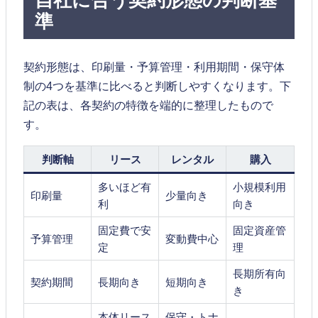
自社に合う契約形態の判断基
準
契約形態は、印刷量・予算管理・利用期間・保守体
制の4つを基準に比べると判断しやすくなります。下
記の表は、各契約の特徴を端的に整理したもので
す。
判断軸
リース
レンタル
購入
多いほど有
小規模利用
印刷量
少量向き
利
向き
固定費で安
固定資産管
予算管理
変動費中心
定
理
長期所有向
契約期間
長期向き
短期向き
き
本体リース
保守・トナ