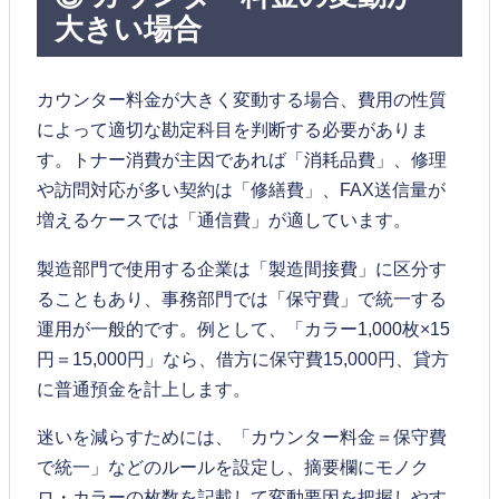
大きい場合
カウンター料金が大きく変動する場合、費用の性質
によって適切な勘定科目を判断する必要がありま
す。トナー消費が主因であれば「消耗品費」、修理
や訪問対応が多い契約は「修繕費」、FAX送信量が
増えるケースでは「通信費」が適しています。
製造部門で使用する企業は「製造間接費」に区分す
ることもあり、事務部門では「保守費」で統一する
運用が一般的です。例として、「カラー1,000枚×15
円＝15,000円」なら、借方に保守費15,000円、貸方
に普通預金を計上します。
迷いを減らすためには、「カウンター料金＝保守費
で統一」などのルールを設定し、摘要欄にモノク
ロ・カラーの枚数を記載して変動要因を把握しやす