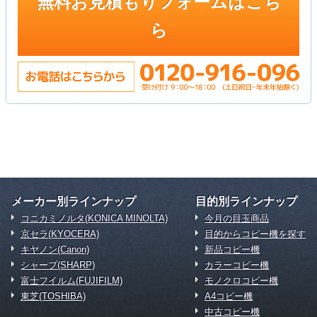
無料お見積もりフォームはこち
ら
メーカー別ラインナップ
目的別ラインナップ
コニカミノルタ(KONICA MINOLTA)
今月の目玉商品
京セラ(KYOCERA)
目的からコピー機を探す
キヤノン(Canon)
新品コピー機
シャープ(SHARP)
カラーコピー機
富士フイルム(FUJIFILM)
モノクロコピー機
東芝(TOSHIBA)
A4コピー機
中古コピー機