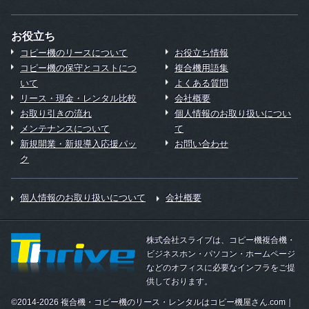
お役立ち
コピー機のリースについて
お役立ち情報
コピー機の保守とコストにつ
複合機用語集
いて
よくある質問
リース・現金・レンタル比較
会社概要
お取り引きの流れ
個人情報のお取り扱いについ
メンテナンスについて
て
新規開業・新規導入応援パッ
お問い合わせ
ク
個人情報のお取り扱いについて
会社概要
株式会社スライブは、コピー機複合機・
ビジネスホン・パソコン・ホームページ
などのオフィスに必要なインフラをご提
供しております。
©2014-2026 複合機・コピー機のリース・レンタルはコピー機屋さん.com｜