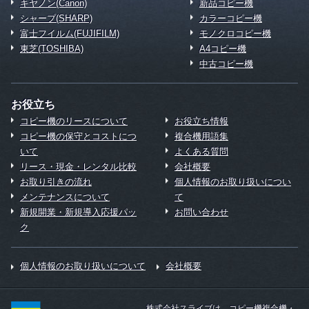
キヤノン(Canon)
新品コピー機
シャープ(SHARP)
カラーコピー機
富士フイルム(FUJIFILM)
モノクロコピー機
東芝(TOSHIBA)
A4コピー機
中古コピー機
お役立ち
コピー機のリースについて
お役立ち情報
コピー機の保守とコストにつ
複合機用語集
いて
よくある質問
リース・現金・レンタル比較
会社概要
お取り引きの流れ
個人情報のお取り扱いについ
メンテナンスについて
て
新規開業・新規導入応援パッ
お問い合わせ
ク
個人情報のお取り扱いについて
会社概要
株式会社スライブは、コピー機複合機・