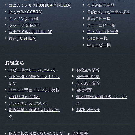
コニカミノルタ(KONICA MINOLTA)
今月の目玉商品
京セラ(KYOCERA)
目的からコピー機を探す
キヤノン(Canon)
新品コピー機
シャープ(SHARP)
カラーコピー機
富士フイルム(FUJIFILM)
モノクロコピー機
東芝(TOSHIBA)
A4コピー機
中古コピー機
お役立ち
コピー機のリースについて
お役立ち情報
コピー機の保守とコストにつ
複合機用語集
いて
よくある質問
リース・現金・レンタル比較
会社概要
お取り引きの流れ
個人情報のお取り扱いについ
メンテナンスについて
て
新規開業・新規導入応援パッ
お問い合わせ
ク
個人情報のお取り扱いについて
会社概要