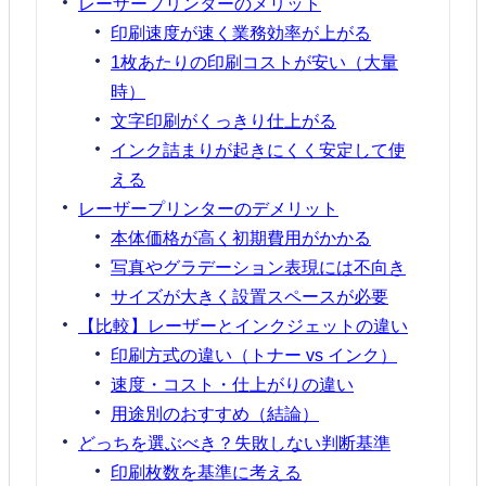
レーザープリンターのメリット
印刷速度が速く業務効率が上がる
1枚あたりの印刷コストが安い（大量
時）
文字印刷がくっきり仕上がる
インク詰まりが起きにくく安定して使
える
レーザープリンターのデメリット
本体価格が高く初期費用がかかる
写真やグラデーション表現には不向き
サイズが大きく設置スペースが必要
【比較】レーザーとインクジェットの違い
印刷方式の違い（トナー vs インク）
速度・コスト・仕上がりの違い
用途別のおすすめ（結論）
どっちを選ぶべき？失敗しない判断基準
印刷枚数を基準に考える