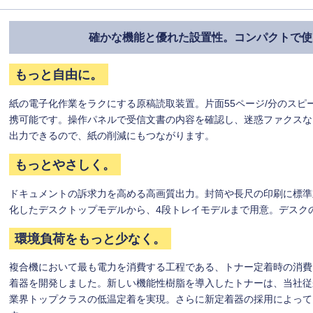
確かな機能と優れた設置性。コンパクトで使い
もっと自由に。
紙の電子化作業をラクにする原稿読取装置。片面55ページ/分のスピ
携可能です。操作パネルで受信文書の内容を確認し、迷惑ファクスな
出力できるので、紙の削減にもつながります。
もっとやさしく。
ドキュメントの訴求力を高める高画質出力。封筒や長尺の印刷に標準対応
化したデスクトップモデルから、4段トレイモデルまで用意。デスク
環境負荷をもっと少なく。
複合機において最も電力を消費する工程である、トナー定着時の消費
着器を開発しました。新しい機能性樹脂を導入したトナーは、当社従
業界トップクラスの低温定着を実現。さらに新定着器の採用によって