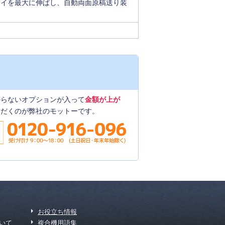
しトレイを最大に伸ばし、自動両面原稿送り装
からないオプションが入って
金額が上が
ただくのが弊社のモットーです。
お役立ち情報
いて
複合機用語集