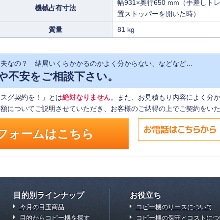
幅931×奥行650 mm（手差
機械占有寸法
置ストッパーを開いた時）
質量
81 kg
丈夫なの？ 結局いくらかかるのかよく分からない、などなど…
や不安をご相談下さい。
「スグ契約を！」とは
絶対なりません
。また、お見積もり内容によく分
金額についてご説明させていただき、お客様のご納得の上でご契約をい
フォームはこちら
目的別ラインナップ
お役立ち
今月の目玉商品
コピー機のリースについて
目的からコピー機を探す
コピー機の保守とコストにつ