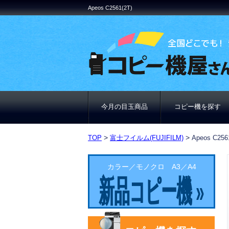
Apeos C2561(2T)
今月の目玉商品
コピー機を探す
>
>
TOP
富士フイルム(FUJIFILM)
Apeos C256
カラー／モノクロ A3／A4
新品コピー機 »