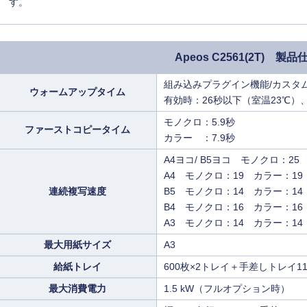
す。
Apeos C2561(2T) 製品
組み込みプラグイン機能/カスタ
ウォームアップタイム
有効時：26秒以下（室温23℃）
モノクロ：5.9秒
ファーストコピータイム
カラー ：7.9秒
A4ヨコ/ B5ヨコ モノクロ：25
A4 モノクロ：19 カラー：19
連続複写速度
B5 モノクロ：14 カラー：14
B4 モノクロ：16 カラー：16
A3 モノクロ：14 カラー：14
最大用紙サイズ
A3
給紙トレイ
600枚×2トレイ＋手差しトレイ11
最大消費電力
1.5 kW（フルオプション時）