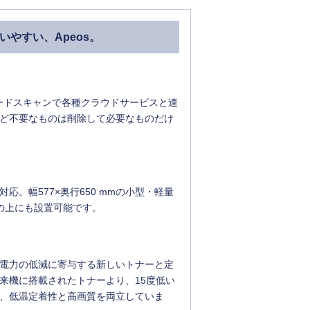
やすい、Apeos。
ードスキャンで各種クラウドサービスと連
ど不要なものは削除して必要なものだけ
。幅577×奥行650 mmの小型・軽量
の上にも設置可能です。
電力の低減に寄与する新しいトナーと定
来機に搭載されたトナーより、15度低い
、低温定着性と高画質を両立していま