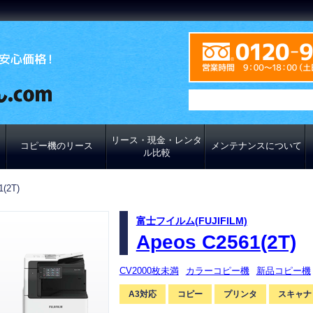
リース・現金・レンタ
コピー機のリース
メンテナンスについて
ル比較
1(2T)
富士フイルム(FUJIFILM)
Apeos C2561(2T)
CV2000枚未満
カラーコピー機
新品コピー機
A3対応
コピー
プリンタ
スキャナ