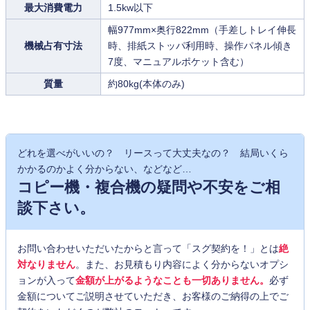
最大消費電力
1.5kw以下
幅977mm×奥行822mm（手差しトレイ伸長
機械占有寸法
時、排紙ストッパ利用時、操作パネル傾き
7度、マニュアルポケット含む）
質量
約80kg(本体のみ)
どれを選べがいいの？ リースって大丈夫なの？ 結局いくら
かかるのかよく分からない、などなど…
コピー機・複合機の疑問や不安をご相
談下さい。
お問い合わせいただいたからと言って「スグ契約を！」とは
絶
対なりません
。また、お見積もり内容によく分からないオプシ
ョンが入って
金額が上がるようなことも一切ありません。
必ず
金額についてご説明させていただき、お客様のご納得の上でご