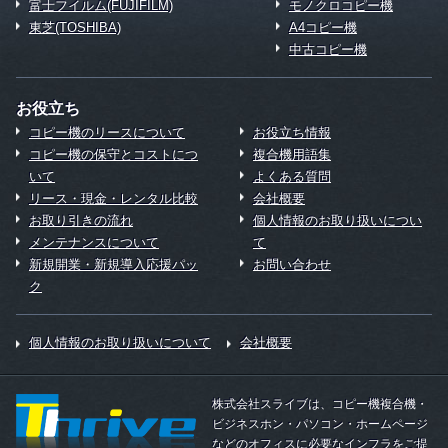
富士フイルム(FUJIFILM)
モノクロコピー機
東芝(TOSHIBA)
A4コピー機
中古コピー機
お役立ち
コピー機のリースについて
お役立ち情報
コピー機の保守とコストにつ
複合機用語集
いて
よくある質問
リース・現金・レンタル比較
会社概要
お取り引きの流れ
個人情報のお取り扱いについ
メンテナンスについて
て
新規開業・新規導入応援パッ
お問い合わせ
ク
個人情報のお取り扱いについて
会社概要
株式会社スライブは、コピー機複合機・
ビジネスホン・パソコン・ホームページ
などのオフィスに必要なインフラをご提