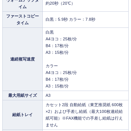
ウォームアップタ
約20秒（20℃）
イム
ファーストコピー
白黒：5.9秒 カラー：7.8秒
タイム
白黒
A4ヨコ：25枚/分
B4：17枚/分
A3：15枚/分
連続複写速度
カラー
A4ヨコ：25枚/分
B4：17枚/分
A3：15枚/分
最大用紙サイズ
A3
カセット2段 自動給紙（東芝推奨紙 600枚
×2）および手差し給紙（最大100枚連続給
給紙トレイ
紙可能）※FAX機能での手差し給紙は行え
ません