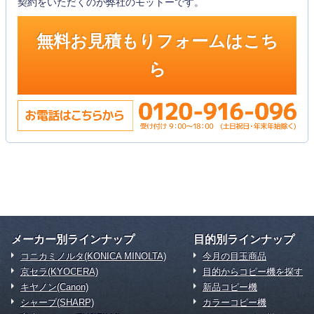
契約をいただくのが弊社のモットーです。
無料お見積もりフォームはこち
ら
メーカー別ラインナップ
目的別ラインナップ
コニカミノルタ(KONICA MINOLTA)
今月の目玉商品
京セラ(KYOCERA)
目的からコピー機を探す
キヤノン(Canon)
新品コピー機
シャープ(SHARP)
カラーコピー機