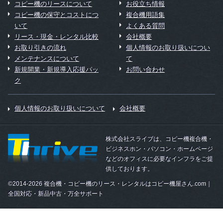
コピー機のリースについて
お役立ち情報
コピー機の保守とコストにつ
複合機用語集
いて
よくある質問
リース・現金・レンタル比較
会社概要
お取り引きの流れ
個人情報のお取り扱いについ
メンテナンスについて
て
新規開業・新規導入応援パッ
お問い合わせ
ク
個人情報のお取り扱いについて
会社概要
株式会社スライブは、コピー機複合機・
ビジネスホン・パソコン・ホームページ
などのオフィスに必要なインフラをご提
供しております。
©2014-2026 複合機・コピー機のリース・レンタルはコピー機屋さん.com｜
全国対応・新品中古・万全サポート